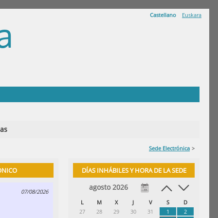
Castellano
Euskara
a
K
ias
Sede Electrónica
>
ÓNICO
DÍAS INHÁBILES Y HORA DE LA SEDE
agosto 2026
07/08/2026
L
M
X
J
V
S
D
27
28
29
30
31
1
2