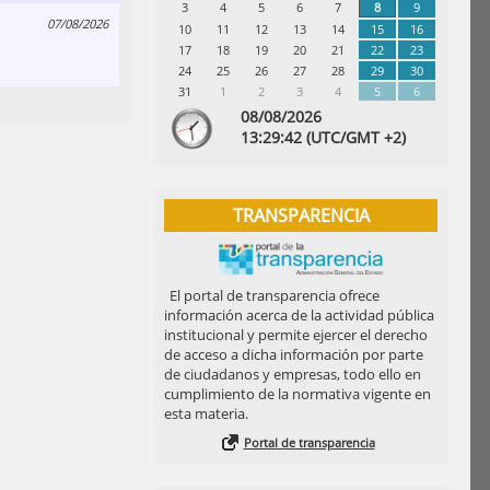
3
4
5
6
7
8
9
07/08/2026
10
11
12
13
14
15
16
17
18
19
20
21
22
23
24
25
26
27
28
29
30
31
1
2
3
4
5
6
08/08/2026
13:
29
:42
(UTC/GMT +2)
TRANSPARENCIA
El portal de transparencia ofrece
información acerca de la actividad pública
institucional y permite ejercer el derecho
de acceso a dicha información por parte
de ciudadanos y empresas, todo ello en
cumplimiento de la normativa vigente en
esta materia.
Portal de transparencia