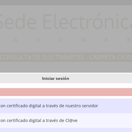
Sede Electrónic
LAGUNA
CONSULTA DE SUS TRÁMITES - CARPETA CIU
Consulta de sus trámites
Tablón de anuncios
Incidenc
Iniciar sesión